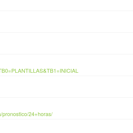
sp?TB0=PLANTILLAS&TB1=INICIAL
a/pronostico/24+horas/