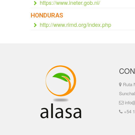
https://www.ineter.gob.ni/
HONDURAS
http://www.rimd.org/index.php
CON
Ruta N
Sunchal
info@
+54 1