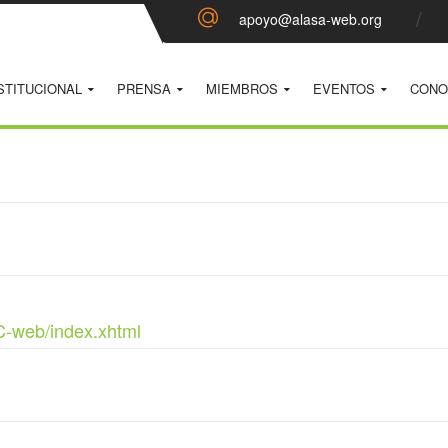
apoyo@alasa-web.org
STITUCIONAL
PRENSA
MIEMBROS
EVENTOS
CONO
C-web/index.xhtml