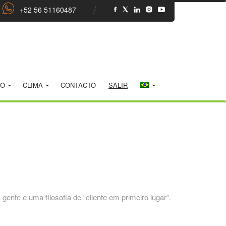
+52 56 51160487
TO
CLIMA
CONTACTO
SALIR
nte e uma filosofia de “cliente em primeiro lugar”.