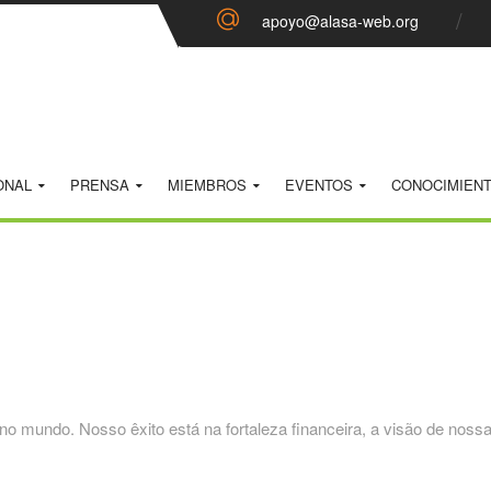
apoyo@alasa-web.org
ONAL
PRENSA
MIEMBROS
EVENTOS
CONOCIMIEN
mundo. Nosso êxito está na fortaleza financeira, a visão de nossa ge