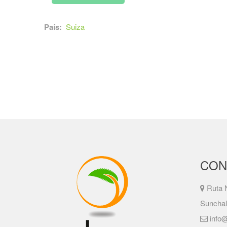
País:
Suiza
CON
Ruta N
Sunchal
info@